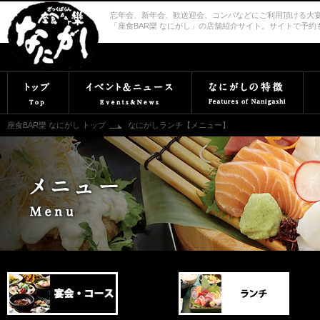
忘年会、新年会、歓送迎会、コンパなどにご利用頂ける大
「座食BAR欒 なにがし」の店舗紹介サイト。サイトで予約
座食BAR欒 なにがし トップ
なにがしランチ【メニュー】